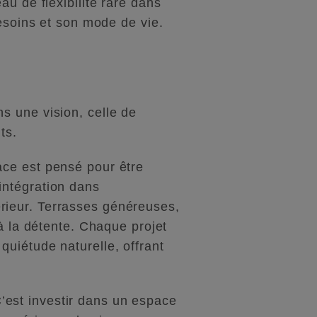
u de flexibilité rare dans
besoins et son mode de vie.
s une vision, celle de
ts.
ace est pensé pour être
l’intégration dans
térieur. Terrasses généreuses,
à la détente. Chaque projet
uiétude naturelle, offrant
 C’est investir dans un espace