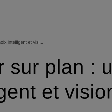
ix intelligent et visi...
 sur plan : 
igent et visi