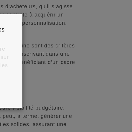
s d’acheteurs, qu’il s’agisse
ui consiste à acquérir un
ermes de personnalisation,
os
 patrimoine sont des critères
ure
ut en s’inscrivant dans une
 sur
out en bénéficiant d’un cadre
 les
ure visibilité budgétaire.
t peut, à terme, générer une
ties solides, assurant une