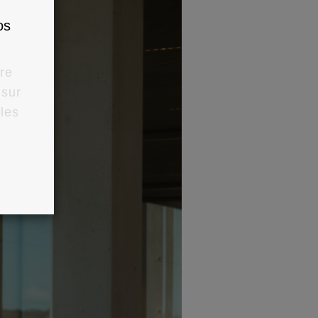
os
ure
 sur
 les