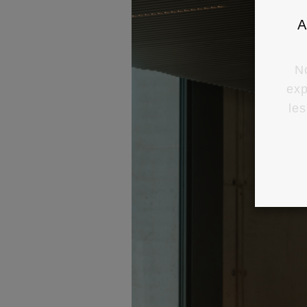
A
No
exp
les