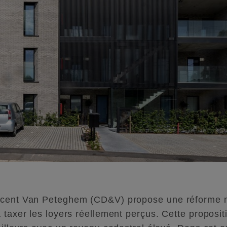
ncent Van Peteghem (CD&V) propose une réforme m
 taxer les loyers réellement perçus. Cette proposit