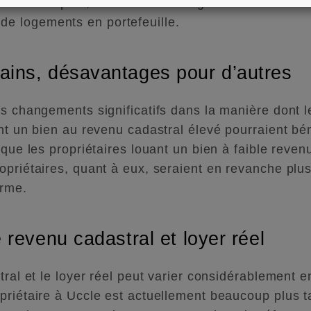
talité. De plus, une exonération générale de 6 000 
e logements en portefeuille.
ains, désavantages pour d’autres
es changements significatifs dans la manière dont 
nt un bien au revenu cadastral élevé pourraient bén
 que les propriétaires louant un bien à faible reven
opriétaires, quant à eux, seraient en revanche plu
orme.
e revenu cadastral et loyer réel
tral et le loyer réel peut varier considérablement en
priétaire à Uccle est actuellement beaucoup plus t