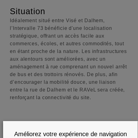
Situation
Idéalement situé entre Visé et Dalhem,
l’Intervalle 73 bénéficie d'une localisation
stratégique, offrant un accès facile aux
commerces, écoles, et autres commodités, tout
en étant proche de la nature. Les infrastructures
aux alentours sont améliorées, avec un
aménagement à rue comprenant un nouvel arrêt
de bus et des trottoirs rénovés. De plus, afin
d’encourager la mobilité douce, une liaison
entre la rue de Dalhem et le RAVeL sera créée,
renforçant la connectivité du site.
CLIENT
FONDS D'INVESTISSEMENT
Améliorez votre expérience de navigation
TYPE