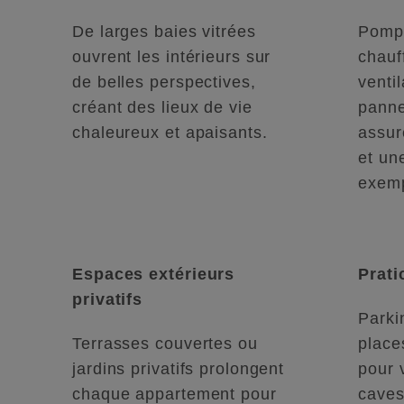
De larges baies vitrées
Pompe
ouvrent les intérieurs sur
chauf
de belles perspectives,
ventil
créant des lieux de vie
panne
chaleureux et apaisants.
assur
et un
exemp
Espaces extérieurs
Prati
privatifs
Parki
Terrasses couvertes ou
place
jardins privatifs prolongent
pour 
chaque appartement pour
caves