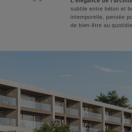
L’élégance de l’archit
subtile entre béton et b
intemporelle, pensée po
de bien-être au quotidi