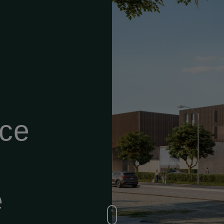
nce
e