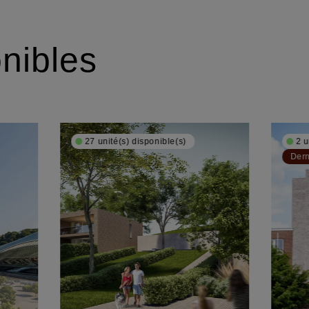
nibles
27 unité(s) disponible(s)
2 u
Dern