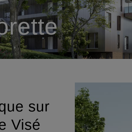
orette
ique sur
e Visé