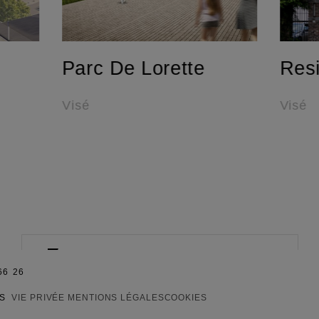
Parc De Lorette
Res
Visé
Visé
PRESENTATION
LE PROJET
SITUATION
CONTACT
66 26
ÉS
VIE PRIVÉE
MENTIONS LÉGALES
COOKIES