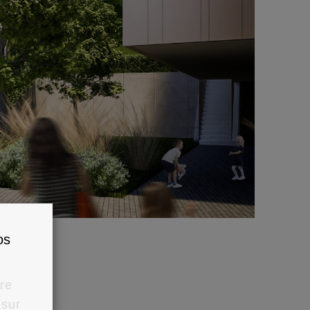
os
ure
 sur